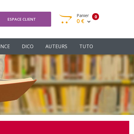
Panier
0
ESPACE CLIENT
0 €
otre panier est vide
ENCE
DICO
AUTEURS
TUTO
Votre Panier
Commander