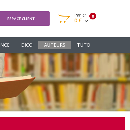
Panier
0
ESPACE CLIENT
0 €
otre panier est vide
ENCE
DICO
AUTEURS
TUTO
Votre Panier
Commander