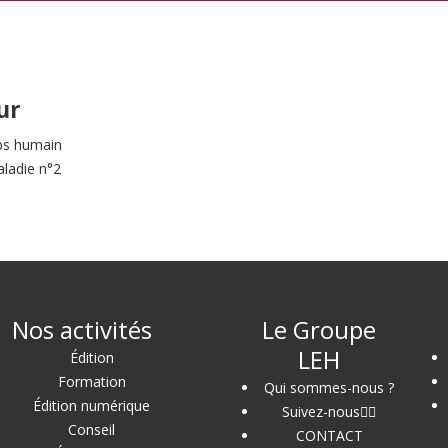
ur
ps humain
aladie n°2
Nos activités
Le Groupe
LEH
Édition
Formation
Qui sommes-nous ?
Édition numérique
Suivez-nous
Conseil
CONTACT