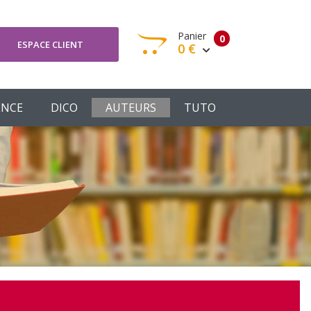
Panier
0
ESPACE CLIENT
0 €
otre panier est vide
ENCE
DICO
AUTEURS
TUTO
Votre Panier
Commander