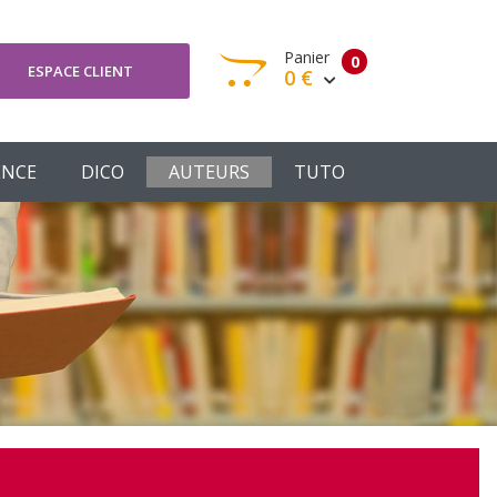
Panier
0
ESPACE CLIENT
0 €
otre panier est vide
ENCE
DICO
AUTEURS
TUTO
Votre Panier
Commander