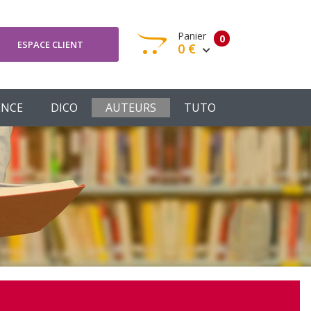
Panier
0
ESPACE CLIENT
0 €
otre panier est vide
ENCE
DICO
AUTEURS
TUTO
Votre Panier
Commander