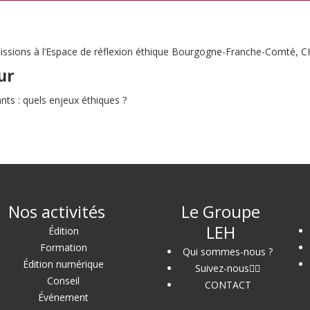
missions à l’Espace de réflexion éthique Bourgogne-Franche-Comté, 
ur
ants : quels enjeux éthiques ?
Nos activités
Le Groupe
LEH
Édition
Formation
Qui sommes-nous ?
Édition numérique
Suivez-nous
Conseil
CONTACT
Événement