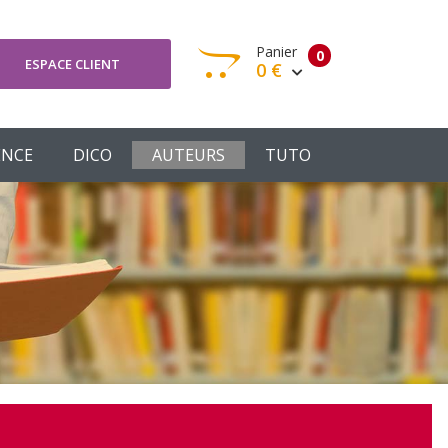
Panier
0
ESPACE CLIENT
0 €
otre panier est vide
ENCE
DICO
AUTEURS
TUTO
Votre Panier
Commander