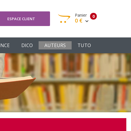
Panier
0
ESPACE CLIENT
0 €
otre panier est vide
ENCE
DICO
AUTEURS
TUTO
Votre Panier
Commander