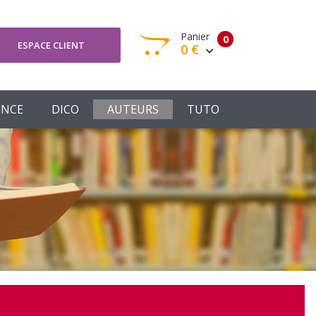
Panier
0
ESPACE CLIENT
0 €
otre panier est vide
ENCE
DICO
AUTEURS
TUTO
Votre Panier
Commander