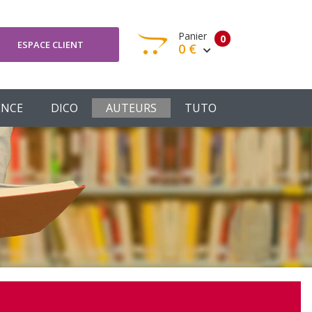
Panier
0
ESPACE CLIENT
0 €
otre panier est vide
ENCE
DICO
AUTEURS
TUTO
Votre Panier
Commander