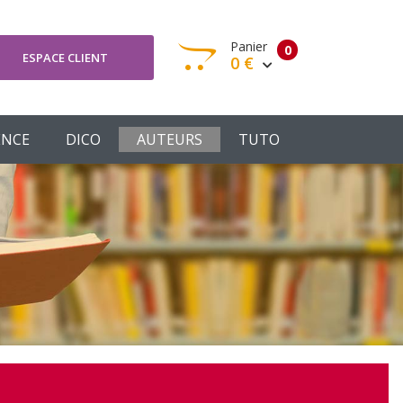
Panier
0
ESPACE CLIENT
0 €
otre panier est vide
ENCE
DICO
AUTEURS
TUTO
Votre Panier
Commander