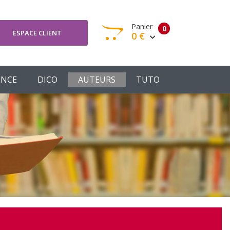
Panier
0
ESPACE CLIENT
0 €
otre panier est vide
ENCE
DICO
AUTEURS
TUTO
Votre Panier
Commander