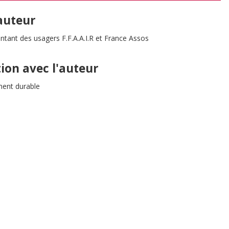
'auteur
entant des usagers F.F.A.A.I.R et France Assos
tion avec l'auteur
ent durable