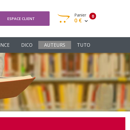
Panier
0
ESPACE CLIENT
0 €
otre panier est vide
ENCE
DICO
AUTEURS
TUTO
Votre Panier
Commander