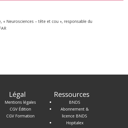
e, « Neurosciences – tête et cou », responsable du
SFAR
Légal
Ressources
Mentions légales
BNDS
CGV Édition
Abonnement &
CGV Formation
licence BNDS
Hopitalex