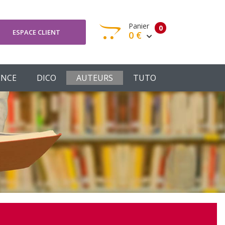
Panier
0
ESPACE CLIENT
0 €
otre panier est vide
ENCE
DICO
AUTEURS
TUTO
Votre Panier
Commander