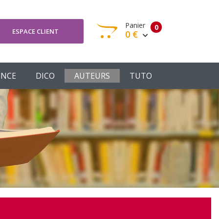
Panier
0
ESPACE CLIENT
0 €
otre panier est vide
ENCE
DICO
AUTEURS
TUTO
Votre Panier
Commander