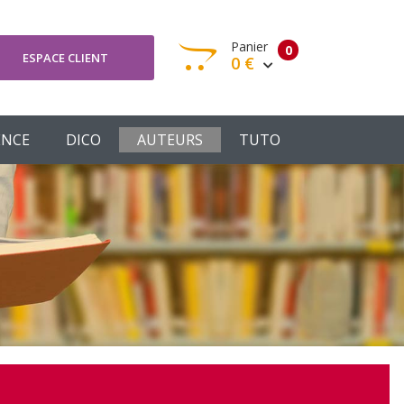
Panier
0
ESPACE CLIENT
0 €
otre panier est vide
ENCE
DICO
AUTEURS
TUTO
Votre Panier
Commander