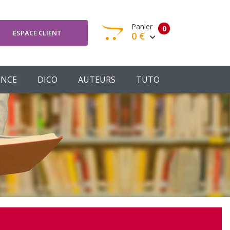
Panier
0
ESPACE CLIENT
0 €
otre panier est vide
ENCE
DICO
AUTEURS
TUTO
Votre Panier
Commander