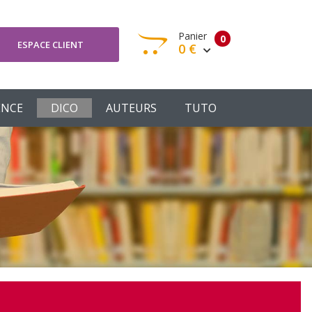
Panier
0
ESPACE CLIENT
0 €
otre panier est vide
ENCE
DICO
AUTEURS
TUTO
Votre Panier
Commander