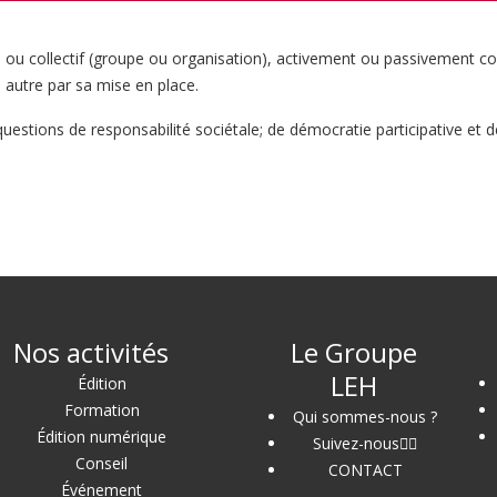
el ou collectif (groupe ou organisation), activement ou passivement co
e autre par sa mise en place.
questions de responsabilité sociétale; de démocratie participative et 
Nos activités
Le Groupe
LEH
Édition
Formation
Qui sommes-nous ?
Édition numérique
Suivez-nous
Conseil
CONTACT
Événement