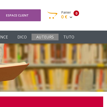
Panier
0
ESPACE CLIENT
0 €
otre panier est vide
ENCE
DICO
AUTEURS
TUTO
Votre Panier
Commander