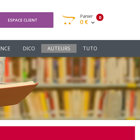
Panier
0
ESPACE CLIENT
0 €
otre panier est vide
ENCE
DICO
AUTEURS
TUTO
Votre Panier
Commander