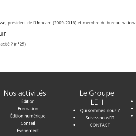
rnasse, président de l’Unocam (2009-2016) et membre du bureau natio
ur
acité ? (n°25)
Nos activités
Le Groupe
LEH
Édition
Formation
Qui sommes-nous ?
Édition numérique
Suivez-nous
Conseil
CONTACT
Événement