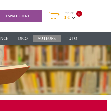
Panier
0
ESPACE CLIENT
0 €
otre panier est vide
ENCE
DICO
AUTEURS
TUTO
Votre Panier
Commander