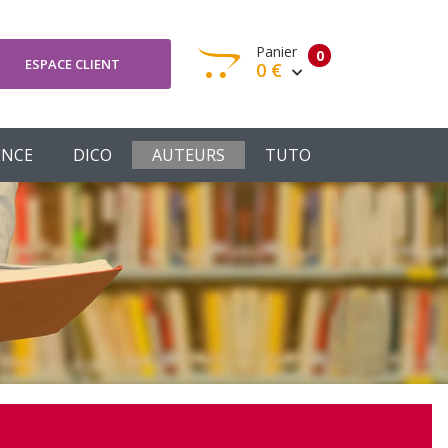
Panier
0
ESPACE CLIENT
0 €
otre panier est vide
ENCE
DICO
AUTEURS
TUTO
Votre Panier
Commander