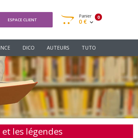
Panier
0
ESPACE CLIENT
0 €
otre panier est vide
ENCE
DICO
AUTEURS
TUTO
Votre Panier
Commander
 et les légendes