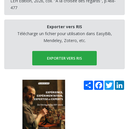
LEH Édition, 2026, coll. "À la croisée des regards", p.468-
477
Exporter vers RIS
Télécharge un fichier pour utilisation dans EasyBib,
Mendeley, Zotero, etc.
EXPORTER VERS RIS
Share
Facebook
Twitter
Li