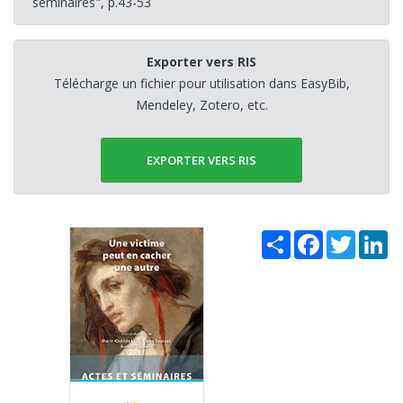
séminaires", p.43-53
Exporter vers RIS
Télécharge un fichier pour utilisation dans EasyBib,
Mendeley, Zotero, etc.
EXPORTER VERS RIS
Share
Facebook
Twitter
Li