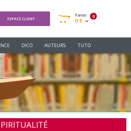
Panier
0
ESPACE CLIENT
0 €
otre panier est vide
ENCE
DICO
AUTEURS
TUTO
Votre Panier
Commander
IRITUALITÉ