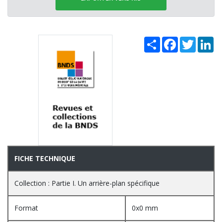
Share
Facebook
Twitter
Li
FICHE TECHNIQUE
Collection : Partie I. Un arrière-plan spécifique
Format
0x0 mm