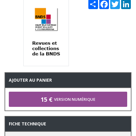
Share
Facebook
Twitter
Li
AJOUTER AU PANIER
15 €
VERSION NUMÉRIQUE
FICHE TECHNIQUE