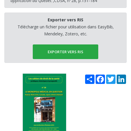
application au Québec
,CDSA, n°28, p.151-184
Exporter vers RIS
Télécharge un fichier pour utilisation dans EasyBib,
Mendeley, Zotero, etc.
EXPORTER VERS RIS
Share
Facebook
Twitter
Li