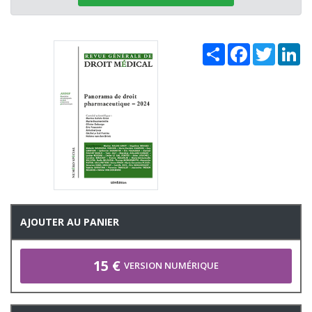
Share
Facebook
Twitter
Li
AJOUTER AU PANIER
15 €
VERSION NUMÉRIQUE