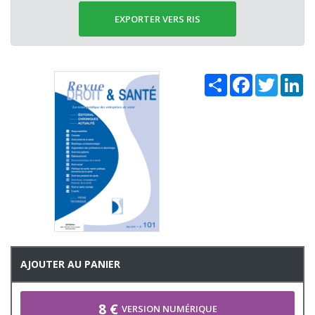
EXPORTER VERS RIS
Share
Facebook
Twitter
Li
AJOUTER AU PANIER
8 €
VERSION NUMÉRIQUE