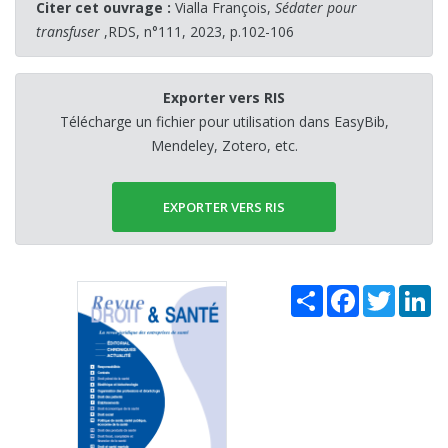
Citer cet ouvrage :
Vialla François,
Sédater pour
transfuser
,RDS, n°111, 2023, p.102-106
Exporter vers RIS
Télécharge un fichier pour utilisation dans EasyBib,
Mendeley, Zotero, etc.
EXPORTER VERS RIS
Share
Facebook
Twitter
Li