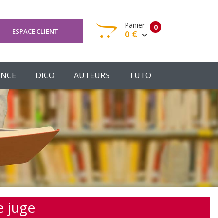
Panier
0
ESPACE CLIENT
0 €
otre panier est vide
ENCE
DICO
AUTEURS
TUTO
Votre Panier
Commander
e juge