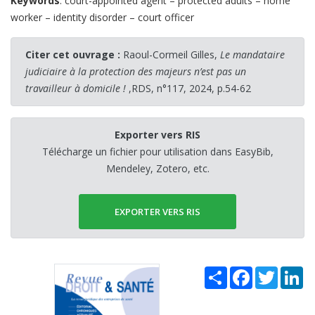
Keywords
: court-appointed agent – protected adults – home
worker – identity disorder – court officer
Citer cet ouvrage :
Raoul-Cormeil Gilles,
Le mandataire
judiciaire à la protection des majeurs n’est pas un
travailleur à domicile !
,RDS, n°117, 2024, p.54-62
Exporter vers RIS
Télécharge un fichier pour utilisation dans EasyBib,
Mendeley, Zotero, etc.
EXPORTER VERS RIS
Share
Facebook
Twitter
Li