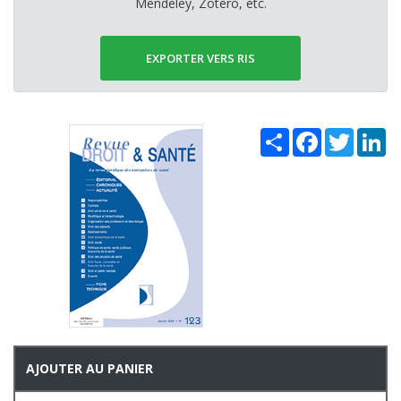
Mendeley, Zotero, etc.
EXPORTER VERS RIS
Share
Facebook
Twitter
Li
AJOUTER AU PANIER