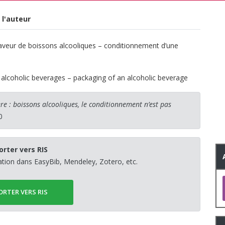
 l'auteur
n faveur de boissons alcooliques – conditionnement d’une
f alcoholic beverages – packaging of an alcoholic beverage
ière : boissons alcooliques, le conditionnement n’est pas
0
orter vers RIS
sation dans EasyBib, Mendeley, Zotero, etc.
ORTER VERS RIS