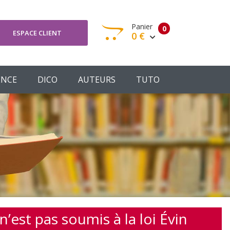
Panier
0
ESPACE CLIENT
0 €
otre panier est vide
ENCE
DICO
AUTEURS
TUTO
Votre Panier
Commander
n’est pas soumis à la loi Évin