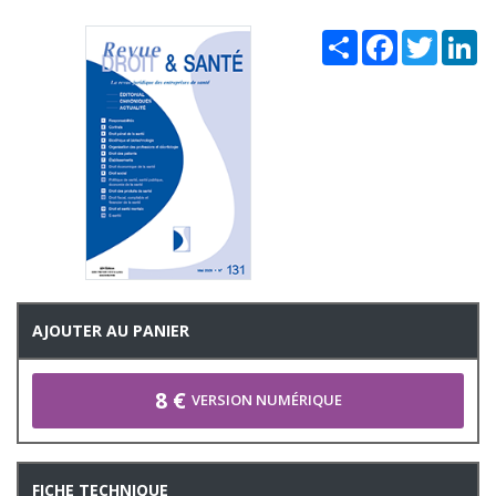
Share
Facebook
Twitter
Li
AJOUTER AU PANIER
8 €
VERSION NUMÉRIQUE
FICHE TECHNIQUE