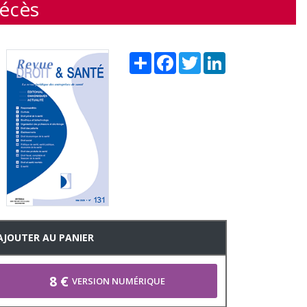
décès
Share
Facebook
Twitter
LinkedIn
AJOUTER AU PANIER
8 €
VERSION NUMÉRIQUE