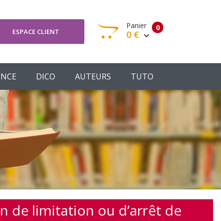
Panier
0
ESPACE CLIENT
0 €
otre panier est vide
ENCE
DICO
AUTEURS
TUTO
Votre Panier
Commander
n de limitation ou d’arrêt de