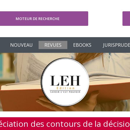
MOTEUR DE RECHERCHE
V
NOUVEAU
REVUES
EBOOKS
JURISPRUD
réciation des contours de la décisio