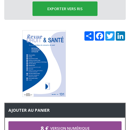
EXPORTER VERS RIS
Share
Facebook
Twitter
Li
AJOUTER AU PANIER
8 €
VERSION NUMÉRIQUE