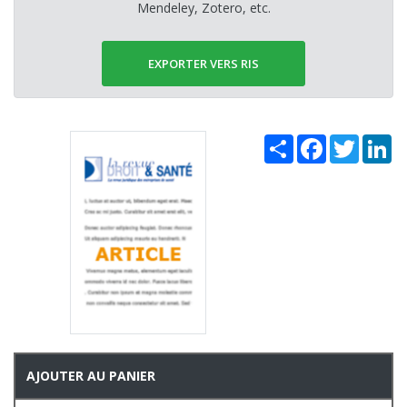
Mendeley, Zotero, etc.
EXPORTER VERS RIS
Share
Facebook
Twitter
Li
AJOUTER AU PANIER