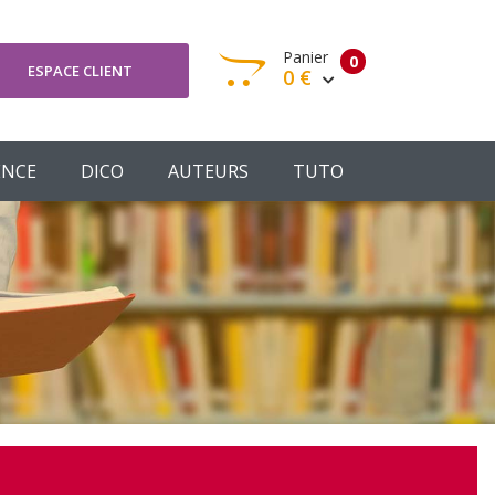
Panier
0
ESPACE CLIENT
0 €
otre panier est vide
ENCE
DICO
AUTEURS
TUTO
Votre Panier
Commander