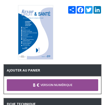
Share
Facebook
Twitter
Li
AJOUTER AU PANIER
8 €
VERSION NUMÉRIQUE
FICHE TECHNIQUE