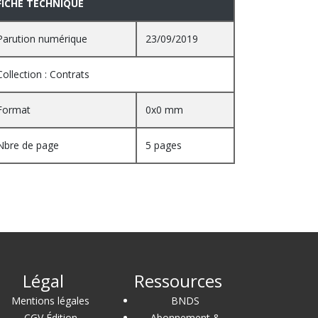
FICHE TECHNIQUE
Parution numérique
23/09/2019
Collection : Contrats
Format
0x0 mm
Nbre de page
5 pages
Légal
Ressources
Mentions légales
BNDS
CGV Édition
Abonnement &