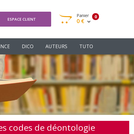
Panier
0
ESPACE CLIENT
0 €
otre panier est vide
ENCE
DICO
AUTEURS
TUTO
Votre Panier
Commander
 des codes de déontologie