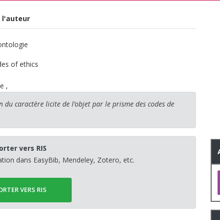
 l'auteur
éontologie
es of ethics
ie
,
n du caractère licite de l’objet par le prisme des codes de
orter vers RIS
sation dans EasyBib, Mendeley, Zotero, etc.
ORTER VERS RIS