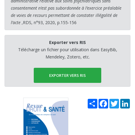
administrative relative aux soins psychiatriques sans
consentement n’est pas subordonnée à l’exercice préalable
de voies de recours permettant de constater illégalité de
l’acte
,RDS, n°93, 2020, p.155-156
Exporter vers RIS
Télécharge un fichier pour utilisation dans EasyBib,
Mendeley, Zotero, etc.
EXPORTER VERS RIS
Share
Facebook
Twitter
Li