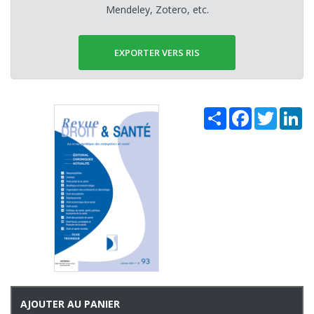
Mendeley, Zotero, etc.
EXPORTER VERS RIS
Share
Facebook
Twitter
Li
AJOUTER AU PANIER