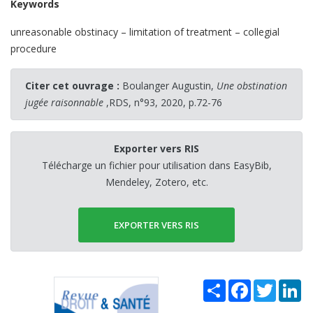
Keywords
unreasonable obstinacy – limitation of treatment – collegial
procedure
Citer cet ouvrage :
Boulanger Augustin,
Une obstination
jugée raisonnable
,RDS, n°93, 2020, p.72-76
Exporter vers RIS
Télécharge un fichier pour utilisation dans EasyBib,
Mendeley, Zotero, etc.
EXPORTER VERS RIS
Share
Facebook
Twitter
Li