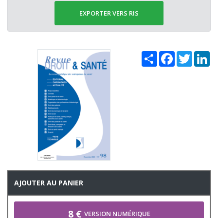
EXPORTER VERS RIS
Share
Facebook
Twitter
Li
AJOUTER AU PANIER
8 €
VERSION NUMÉRIQUE