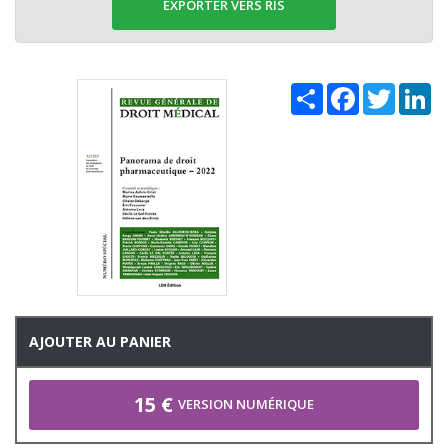
EXPORTER VERS RIS
Share
Facebook
Twitter
Li
AJOUTER AU PANIER
15 €
VERSION NUMÉRIQUE