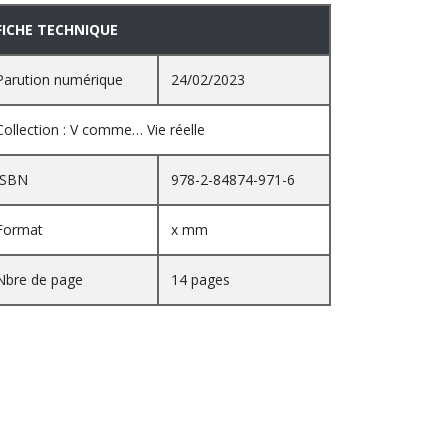
FICHE TECHNIQUE
Parution numérique
24/02/2023
Collection : V comme… Vie réelle
ISBN
978-2-84874-971-6
Format
x mm
Nbre de page
14 pages