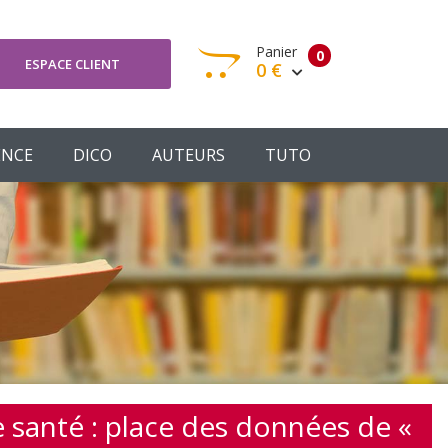
Panier
0
ESPACE CLIENT
0 €
otre panier est vide
ENCE
DICO
AUTEURS
TUTO
Votre Panier
Commander
 santé : place des données de «