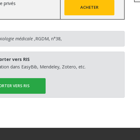
e privés
ACHETER
biologie médicale
,RGDM, n°38,
orter vers RIS
sation dans EasyBib, Mendeley, Zotero, etc.
ORTER VERS RIS