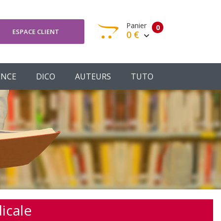
Panier
0
ESPACE CLIENT
0 €
otre panier est vide
ENCE
DICO
AUTEURS
TUTO
Votre Panier
Commander
icale