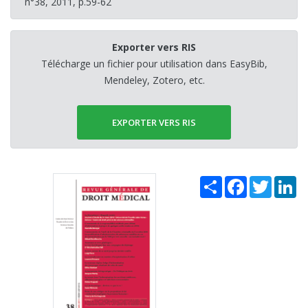
n°38, 2011, p.59-62
Exporter vers RIS
Télécharge un fichier pour utilisation dans EasyBib,
Mendeley, Zotero, etc.
EXPORTER VERS RIS
Share
Facebook
Twitter
Li